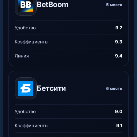
BetBoom
5 место
Удобство
9.2
Коэффициенты
9.3
Линия
9.4
Бетсити
6 место
Удобство
9.0
Коэффициенты
9.1