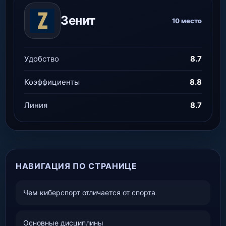
Зенит
10 место
Удобство
8.7
Коэффициенты
8.8
Линия
8.7
НАВИГАЦИЯ ПО СТРАНИЦЕ
Чем киберспорт отличается от спорта
Основные дисциплины