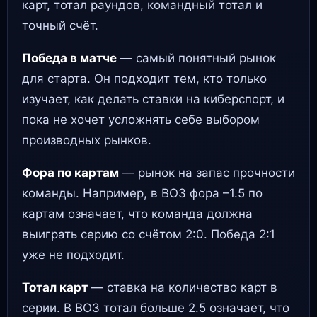
карт, тотал раундов, командный тотал и
точный счёт.
Победа в матче
— самый понятный рынок
для старта. Он подходит тем, кто только
изучает, как делать ставки на киберспорт, и
пока не хочет усложнять себе выбором
производных рынков.
Фора по картам
— рынок на запас прочности
команды. Например, в BO3 фора –1.5 по
картам означает, что команда должна
выиграть серию со счётом 2:0. Победа 2:1
уже не подходит.
Тотал карт
— ставка на количество карт в
серии. В BO3 тотал больше 2.5 означает, что