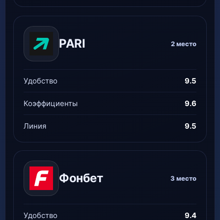
PARI
2 место
Удобство
9.5
Коэффициенты
9.6
Линия
9.5
Фонбет
3 место
Удобство
9.4