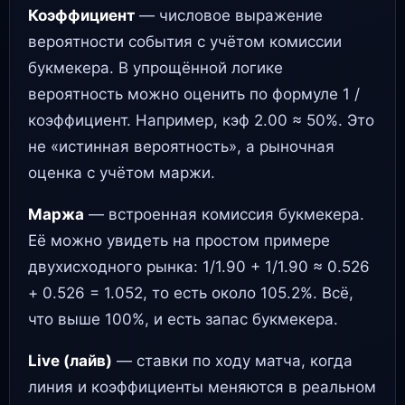
Коэффициент
— числовое выражение
вероятности события с учётом комиссии
букмекера. В упрощённой логике
вероятность можно оценить по формуле 1 /
коэффициент. Например, кэф 2.00 ≈ 50%. Это
не «истинная вероятность», а рыночная
оценка с учётом маржи.
Маржа
— встроенная комиссия букмекера.
Её можно увидеть на простом примере
двухисходного рынка: 1/1.90 + 1/1.90 ≈ 0.526
+ 0.526 = 1.052, то есть около 105.2%. Всё,
что выше 100%, и есть запас букмекера.
Live (лайв)
— ставки по ходу матча, когда
линия и коэффициенты меняются в реальном