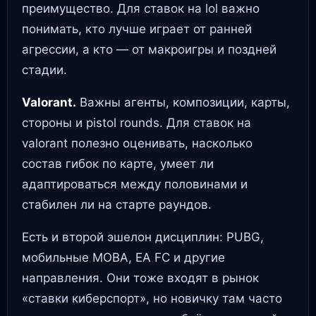
преимущество. Для ставок на lol важно
понимать, кто лучше играет от ранней
агрессии, а кто — от макроигры и поздней
стадии.
Valorant.
Важны агенты, композиции, карты,
стороны и pistol rounds. Для ставок на
valorant полезно оценивать, насколько
состав гибок по карте, умеет ли
адаптироваться между половинами и
стабилен ли на старте раундов.
Есть и второй эшелон дисциплин: PUBG,
мобильные MOBA, EA FC и другие
направления. Они тоже входят в рынок
«ставки киберспорт», но новичку там часто