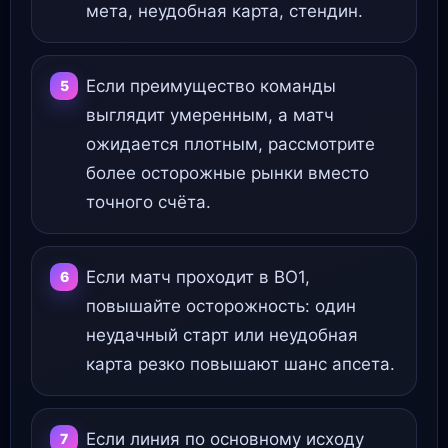
мета, неудобная карта, стендин.
Если преимущество команды
выглядит умеренным, а матч
ожидается плотным, рассмотрите
более осторожные рынки вместо
точного счёта.
Если матч проходит в BO1,
повышайте осторожность: один
неудачный старт или неудобная
карта резко повышают шанс апсета.
Если линия по основному исходу