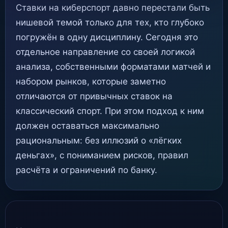
Ставки на киберспорт давно перестали быть
нишевой темой только для тех, кто глубоко
погружён в одну дисциплину. Сегодня это
отдельное направление со своей логикой
анализа, собственными форматами матчей и
набором рынков, которые заметно
отличаются от привычных ставок на
классический спорт. При этом подход к ним
должен оставаться максимально
рациональным: без иллюзий о «лёгких
деньгах», с пониманием рисков, правил
расчёта и ограничений по банку.