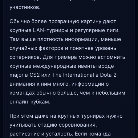
участников.
Обычно более прозрачную картину дают
крупные LAN-турниры и регулярные лиги.
Там выше плотность информации, меньше
случайных факторов и понятнее уровень
соперников. Для примера можно вспомнить
крупные международные ивенты вроде
major в CS2 или The International в Dota 2:
внимания к ним много, информации о
командах обычно больше, чем к небольшим
онлайн-кубкам.
При этом даже на крупных турнирах нужно
учитывать стадию соревнования,
расписание и усталость. Если команда