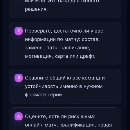
или BO5. Это база для любого
решения.
Проверьте, достаточно ли у вас
информации по матчу: состав,
замены, патч, расписание,
мотивация, карта или драфт.
Сравните общий класс команд и
устойчивость именно в нужном
формате серии.
Оцените, есть ли риск шума:
онлайн-матч, квалификация, новая