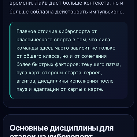
времени. Лайв даёт больше контекста, но и
больше соблазна действовать импульсивно.
Главное отличие киберспорта от
классического спорта в том, что сила
команды здесь часто зависит не только
от общего класса, но и от сочетания
более быстрых факторов: текущего патча,
пула карт, стороны старта, героев,
агентов, дисциплины исполнения после
пауз и адаптации от карты к карте.
Основные дисциплины для
ставок на киберспорт