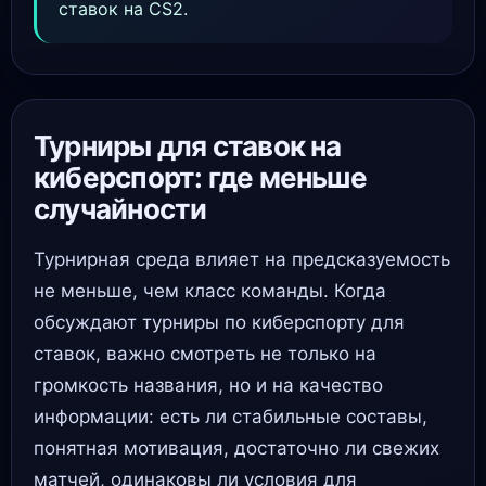
ставок на CS2.
Турниры для ставок на
киберспорт: где меньше
случайности
Турнирная среда влияет на предсказуемость
не меньше, чем класс команды. Когда
обсуждают турниры по киберспорту для
ставок, важно смотреть не только на
громкость названия, но и на качество
информации: есть ли стабильные составы,
понятная мотивация, достаточно ли свежих
матчей, одинаковы ли условия для