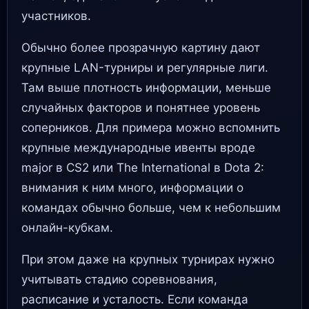
участников.
Обычно более прозрачную картину дают
крупные LAN-турниры и регулярные лиги.
Там выше плотность информации, меньше
случайных факторов и понятнее уровень
соперников. Для примера можно вспомнить
крупные международные ивенты вроде
major в CS2 или The International в Dota 2:
внимания к ним много, информации о
командах обычно больше, чем к небольшим
онлайн-кубкам.
При этом даже на крупных турнирах нужно
учитывать стадию соревнования,
расписание и усталость. Если команда