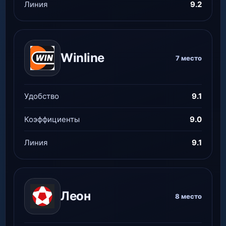
Линия
9.2
Winline
7 место
Удобство
9.1
Коэффициенты
9.0
Линия
9.1
Леон
8 место