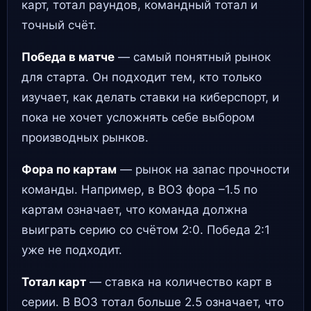
карт, тотал раундов, командный тотал и
точный счёт.
Победа в матче
— самый понятный рынок
для старта. Он подходит тем, кто только
изучает, как делать ставки на киберспорт, и
пока не хочет усложнять себе выбором
производных рынков.
Фора по картам
— рынок на запас прочности
команды. Например, в BO3 фора –1.5 по
картам означает, что команда должна
выиграть серию со счётом 2:0. Победа 2:1
уже не подходит.
Тотал карт
— ставка на количество карт в
серии. В BO3 тотал больше 2.5 означает, что