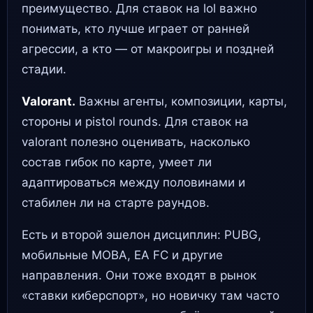
преимущество. Для ставок на lol важно
понимать, кто лучше играет от ранней
агрессии, а кто — от макроигры и поздней
стадии.
Valorant.
Важны агенты, композиции, карты,
стороны и pistol rounds. Для ставок на
valorant полезно оценивать, насколько
состав гибок по карте, умеет ли
адаптироваться между половинами и
стабилен ли на старте раундов.
Есть и второй эшелон дисциплин: PUBG,
мобильные MOBA, EA FC и другие
направления. Они тоже входят в рынок
«ставки киберспорт», но новичку там часто