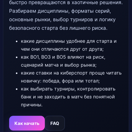
быстро превращаются в хаотичные решения.
Разбираем дисциплины, форматы серий,
основные рынки, выбор турниров и логику
безопасного старта без лишнего риска.
какие дисциплины удобнее для старта и
чем они отличаются друг от друга;
как BO1, BO3 и BO5 влияют на риск,
сценарий матча и выбор рынка;
какие ставки на киберспорт проще читать
новичку: победа, фора или тотал;
как выбирать турниры, контролировать
банк и не заходить в матч без понятной
причины.
Как начать
FAQ