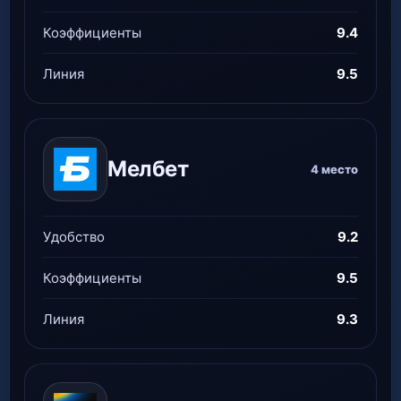
Коэффициенты
9.4
Линия
9.5
Мелбет
4 место
Удобство
9.2
Коэффициенты
9.5
Линия
9.3