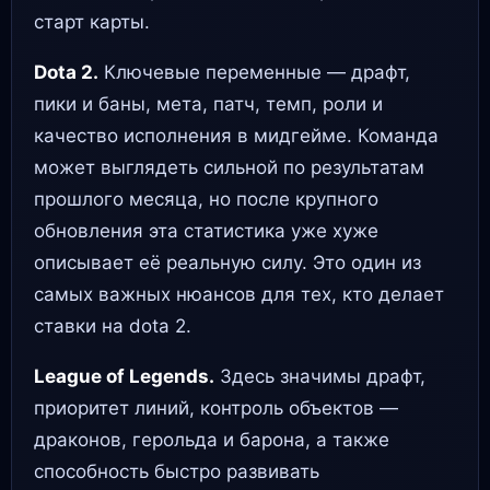
старт карты.
Dota 2.
Ключевые переменные — драфт,
пики и баны, мета, патч, темп, роли и
качество исполнения в мидгейме. Команда
может выглядеть сильной по результатам
прошлого месяца, но после крупного
обновления эта статистика уже хуже
описывает её реальную силу. Это один из
самых важных нюансов для тех, кто делает
ставки на dota 2.
League of Legends.
Здесь значимы драфт,
приоритет линий, контроль объектов —
драконов, герольда и барона, а также
способность быстро развивать