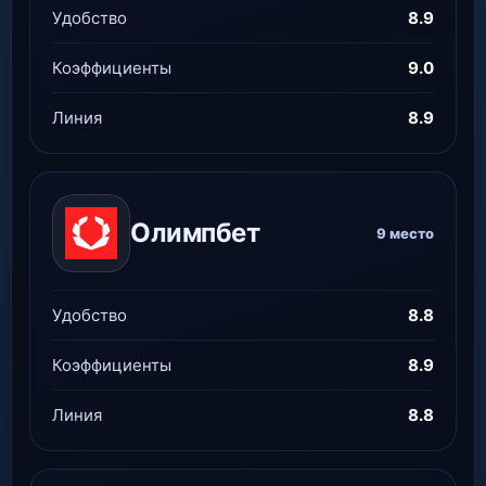
Удобство
8.9
Коэффициенты
9.0
Линия
8.9
Олимпбет
9 место
Удобство
8.8
Коэффициенты
8.9
Линия
8.8