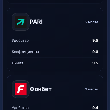
PARI
2 место
Удобство
9.5
Коэффициенты
9.6
Линия
9.5
Фонбет
3 место
Удобство
9.4