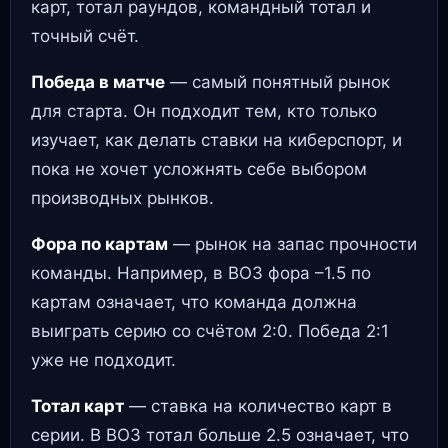
карт, тотал раундов, командный тотал и
точный счёт.
Победа в матче
— самый понятный рынок
для старта. Он подходит тем, кто только
изучает, как делать ставки на киберспорт, и
пока не хочет усложнять себе выбором
производных рынков.
Фора по картам
— рынок на запас прочности
команды. Например, в BO3 фора –1.5 по
картам означает, что команда должна
выиграть серию со счётом 2:0. Победа 2:1
уже не подходит.
Тотал карт
— ставка на количество карт в
серии. В BO3 тотал больше 2.5 означает, что