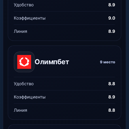
Удобство
8.9
Коэффициенты
9.0
Линия
8.9
Олимпбет
9 место
Удобство
8.8
Коэффициенты
8.9
Линия
8.8