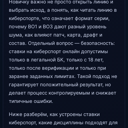
Новичку важно не просто открыть линию и
выбрать исход, а понять, как читать линию в
киберспорте, что означает формат серии,
почему BO1 и BO3 дают разный уровень
шума, как влияют патч, карта, драфт и
состав. Отдельный вопрос — безопасность:
ставки на киберспорт онлайн допустимы
только в легальной БК, только с 18 лет,
только после верификации и только при
заранее заданных лимитах. Такой подход не
гарантирует положительный результат, но
делает процесс контролируемым и снижает
типичные ошибки.
Ниже разберём, как устроены ставки
киберспорт, какие дисциплины подходят для