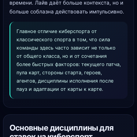
времени. Лайв даёт больше контекста, но и
больше соблазна действовать импульсивно.
Главное отличие киберспорта от
классического спорта в том, что сила
команды здесь часто зависит не только
от общего класса, но и от сочетания
более быстрых факторов: текущего патча,
пула карт, стороны старта, героев,
агентов, дисциплины исполнения после
пауз и адаптации от карты к карте.
Основные дисциплины для
ставок на киберспорт