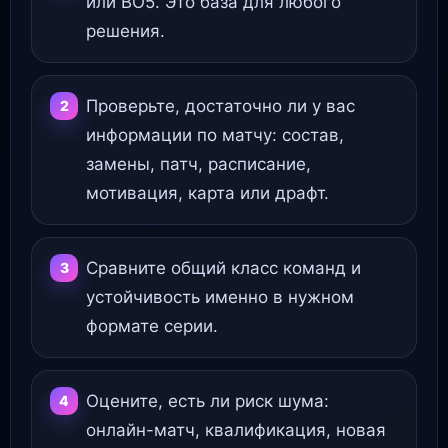
или BO5. Это база для любого
решения.
Проверьте, достаточно ли у вас
информации по матчу: состав,
замены, патч, расписание,
мотивация, карта или драфт.
Сравните общий класс команд и
устойчивость именно в нужном
формате серии.
Оцените, есть ли риск шума:
онлайн-матч, квалификация, новая