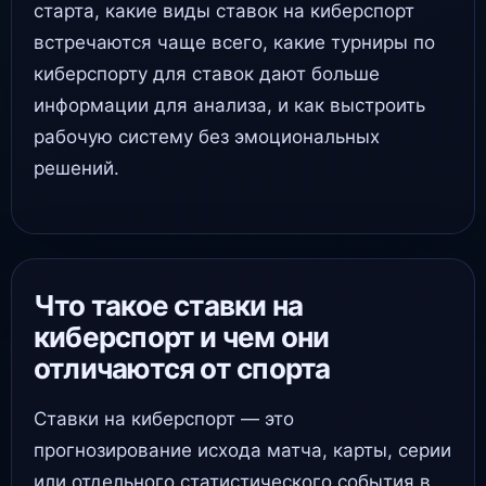
старта, какие виды ставок на киберспорт
встречаются чаще всего, какие турниры по
киберспорту для ставок дают больше
информации для анализа, и как выстроить
рабочую систему без эмоциональных
решений.
Что такое ставки на
киберспорт и чем они
отличаются от спорта
Ставки на киберспорт — это
прогнозирование исхода матча, карты, серии
или отдельного статистического события в