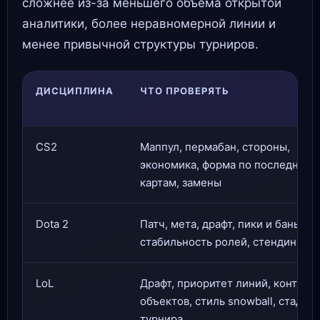
сложнее из-за меньшего объёма открытой
аналитики, более неравномерной линии и
менее привычной структуры турниров.
ДИСЦИПЛИНА
ЧТО ПРОВЕРЯТЬ
CS2
Маппул, пермабан, стороны,
экономика, форма по последним
картам, замены
Dota 2
Патч, мета, драфт, пики и баны, т
стабильность ролей, стендин
LoL
Драфт, приоритет линий, контрол
объектов, стиль snowball, стадия
турнира