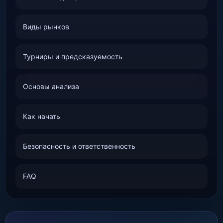
Виды рынков
Турниры и предсказуемость
Основы анализа
Как начать
Безопасность и ответственность
FAQ