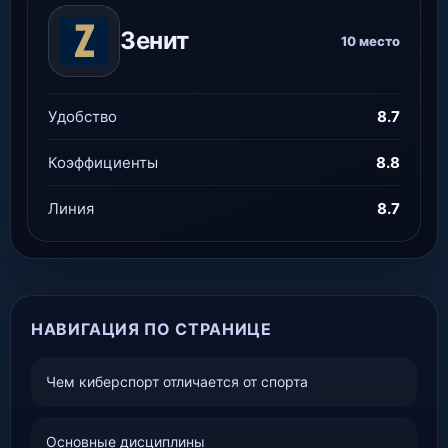
Зенит
10 место
Удобство
8.7
Коэффициенты
8.8
Линия
8.7
НАВИГАЦИЯ ПО СТРАНИЦЕ
Чем киберспорт отличается от спорта
Основные дисциплины