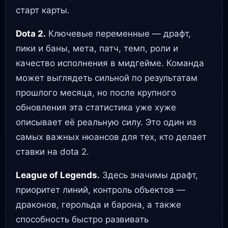
старт карты.
Dota 2.
Ключевые переменные — драфт,
пики и баны, мета, патч, темп, роли и
качество исполнения в мидгейме. Команда
может выглядеть сильной по результатам
прошлого месяца, но после крупного
обновления эта статистика уже хуже
описывает её реальную силу. Это один из
самых важных нюансов для тех, кто делает
ставки на dota 2.
League of Legends.
Здесь значимы драфт,
приоритет линий, контроль объектов —
драконов, герольда и барона, а также
способность быстро развивать