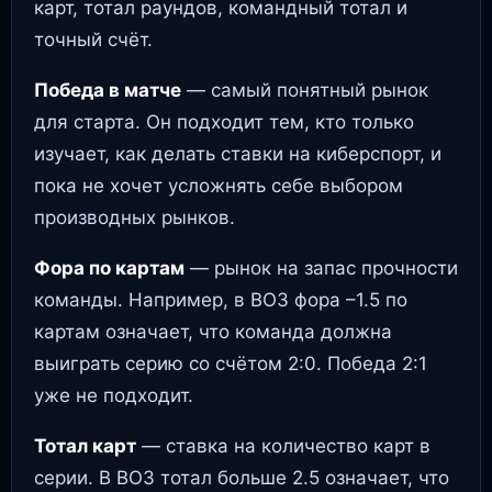
карт, тотал раундов, командный тотал и
точный счёт.
Победа в матче
— самый понятный рынок
для старта. Он подходит тем, кто только
изучает, как делать ставки на киберспорт, и
пока не хочет усложнять себе выбором
производных рынков.
Фора по картам
— рынок на запас прочности
команды. Например, в BO3 фора –1.5 по
картам означает, что команда должна
выиграть серию со счётом 2:0. Победа 2:1
уже не подходит.
Тотал карт
— ставка на количество карт в
серии. В BO3 тотал больше 2.5 означает, что