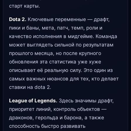
старт карты.
Dota 2.
Ключевые переменные — драфт,
пики и баны, мета, патч, темп, роли и
качество исполнения в мидгейме. Команда
может выглядеть сильной по результатам
прошлого месяца, но после крупного
обновления эта статистика уже хуже
описывает её реальную силу. Это один из
самых важных нюансов для тех, кто делает
ставки на dota 2.
League of Legends.
Здесь значимы драфт,
приоритет линий, контроль объектов —
драконов, герольда и барона, а также
способность быстро развивать