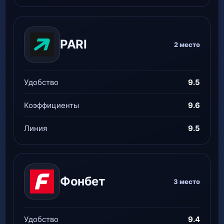
PARI
2 место
Удобство
9.5
Коэффициенты
9.6
Линия
9.5
Фонбет
3 место
Удобство
9.4