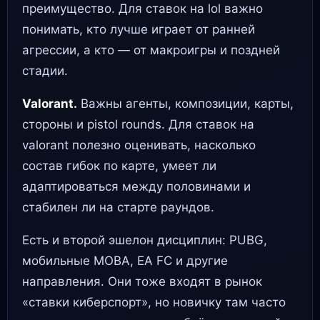
преимущество. Для ставок на lol важно
понимать, кто лучше играет от ранней
агрессии, а кто — от макроигры и поздней
стадии.
Valorant.
Важны агенты, композиции, карты,
стороны и pistol rounds. Для ставок на
valorant полезно оценивать, насколько
состав гибок по карте, умеет ли
адаптироваться между половинами и
стабилен ли на старте раундов.
Есть и второй эшелон дисциплин: PUBG,
мобильные MOBA, EA FC и другие
направления. Они тоже входят в рынок
«ставки киберспорт», но новичку там часто