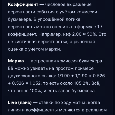
Коэффициент
— числовое выражение
вероятности события с учётом комиссии
букмекера. В упрощённой логике
вероятность можно оценить по формуле 1 /
коэффициент. Например, кэф 2.00 ≈ 50%. Это
не «истинная вероятность», а рыночная
оценка с учётом маржи.
Маржа
— встроенная комиссия букмекера.
Её можно увидеть на простом примере
двухисходного рынка: 1/1.90 + 1/1.90 ≈ 0.526
+ 0.526 = 1.052, то есть около 105.2%. Всё,
что выше 100%, и есть запас букмекера.
Live (лайв)
— ставки по ходу матча, когда
линия и коэффициенты меняются в реальном