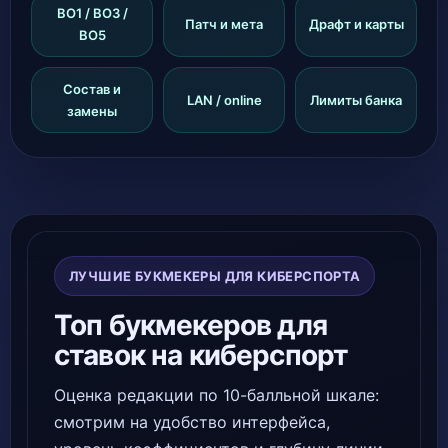
BO1 / BO3 /
Патч и мета
Драфт и карты
BO5
Состав и
LAN / online
Лимиты банка
замены
ЛУЧШИЕ БУКМЕКЕРЫ ДЛЯ КИБЕРСПОРТА
Топ букмекеров для
ставок на киберспорт
Оценка редакции по 10-балльной шкале:
смотрим на удобство интерфейса,