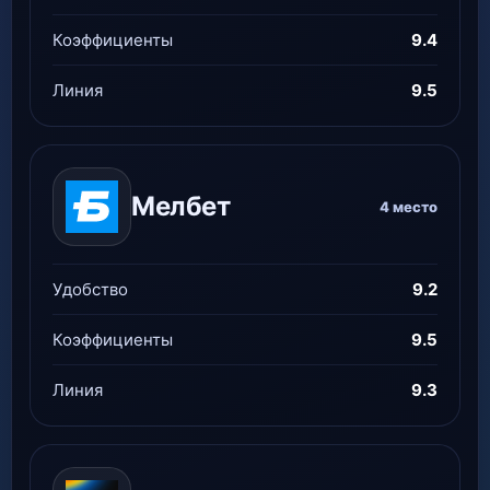
Коэффициенты
9.4
Линия
9.5
Мелбет
4 место
Удобство
9.2
Коэффициенты
9.5
Линия
9.3