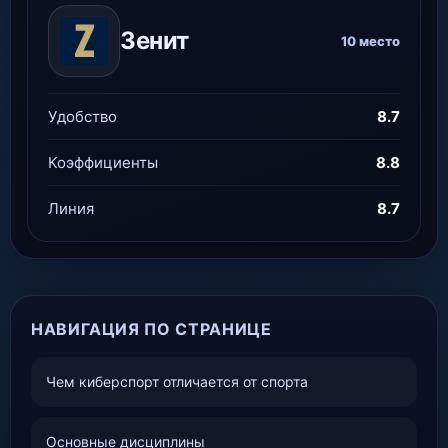
Зенит
10 место
Удобство
8.7
Коэффициенты
8.8
Линия
8.7
НАВИГАЦИЯ ПО СТРАНИЦЕ
Чем киберспорт отличается от спорта
Основные дисциплины