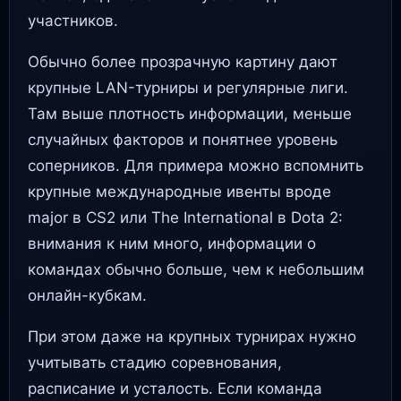
участников.
Обычно более прозрачную картину дают
крупные LAN-турниры и регулярные лиги.
Там выше плотность информации, меньше
случайных факторов и понятнее уровень
соперников. Для примера можно вспомнить
крупные международные ивенты вроде
major в CS2 или The International в Dota 2:
внимания к ним много, информации о
командах обычно больше, чем к небольшим
онлайн-кубкам.
При этом даже на крупных турнирах нужно
учитывать стадию соревнования,
расписание и усталость. Если команда