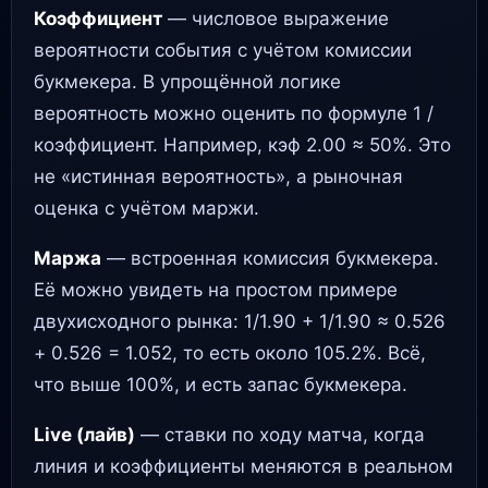
Коэффициент
— числовое выражение
вероятности события с учётом комиссии
букмекера. В упрощённой логике
вероятность можно оценить по формуле 1 /
коэффициент. Например, кэф 2.00 ≈ 50%. Это
не «истинная вероятность», а рыночная
оценка с учётом маржи.
Маржа
— встроенная комиссия букмекера.
Её можно увидеть на простом примере
двухисходного рынка: 1/1.90 + 1/1.90 ≈ 0.526
+ 0.526 = 1.052, то есть около 105.2%. Всё,
что выше 100%, и есть запас букмекера.
Live (лайв)
— ставки по ходу матча, когда
линия и коэффициенты меняются в реальном