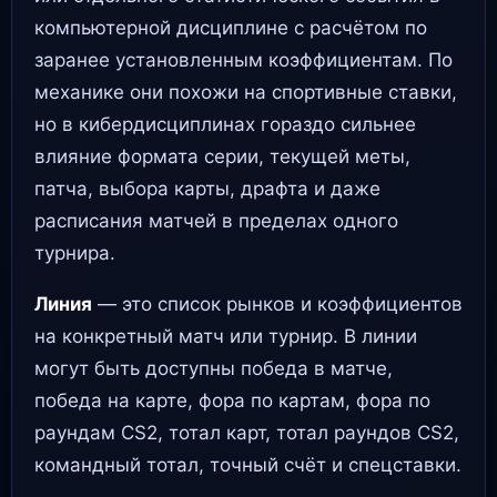
компьютерной дисциплине с расчётом по
заранее установленным коэффициентам. По
механике они похожи на спортивные ставки,
но в кибердисциплинах гораздо сильнее
влияние формата серии, текущей меты,
патча, выбора карты, драфта и даже
расписания матчей в пределах одного
турнира.
Линия
— это список рынков и коэффициентов
на конкретный матч или турнир. В линии
могут быть доступны победа в матче,
победа на карте, фора по картам, фора по
раундам CS2, тотал карт, тотал раундов CS2,
командный тотал, точный счёт и спецставки.