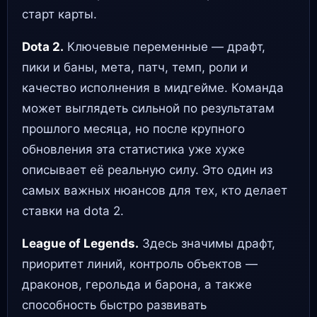
старт карты.
Dota 2.
Ключевые переменные — драфт,
пики и баны, мета, патч, темп, роли и
качество исполнения в мидгейме. Команда
может выглядеть сильной по результатам
прошлого месяца, но после крупного
обновления эта статистика уже хуже
описывает её реальную силу. Это один из
самых важных нюансов для тех, кто делает
ставки на dota 2.
League of Legends.
Здесь значимы драфт,
приоритет линий, контроль объектов —
драконов, герольда и барона, а также
способность быстро развивать