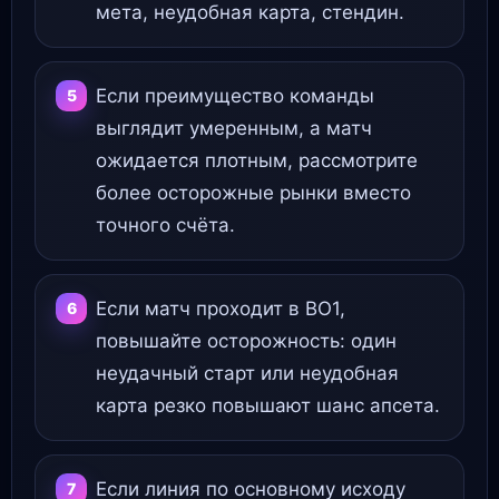
мета, неудобная карта, стендин.
Если преимущество команды
выглядит умеренным, а матч
ожидается плотным, рассмотрите
более осторожные рынки вместо
точного счёта.
Если матч проходит в BO1,
повышайте осторожность: один
неудачный старт или неудобная
карта резко повышают шанс апсета.
Если линия по основному исходу