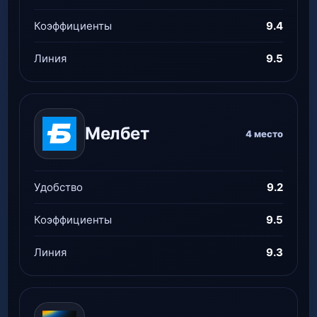
Коэффициенты
9.4
Линия
9.5
Мелбет
4 место
Удобство
9.2
Коэффициенты
9.5
Линия
9.3