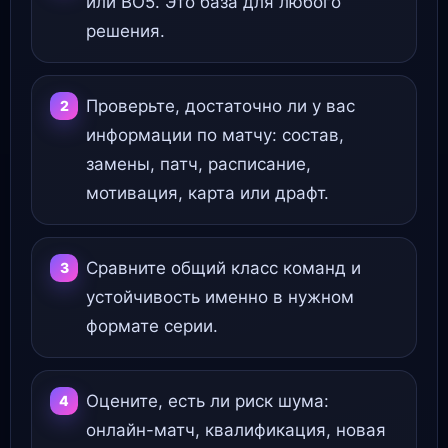
или BO5. Это база для любого
решения.
Проверьте, достаточно ли у вас
информации по матчу: состав,
замены, патч, расписание,
мотивация, карта или драфт.
Сравните общий класс команд и
устойчивость именно в нужном
формате серии.
Оцените, есть ли риск шума:
онлайн-матч, квалификация, новая