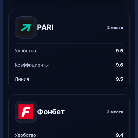
PARI
2 место
Удобство
9.5
Коэффициенты
9.6
Линия
9.5
Фонбет
3 место
Удобство
9.4